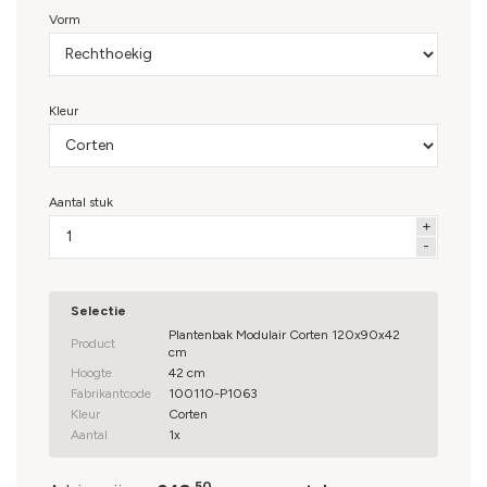
Vorm
weerbestendig
Vormt een natuurlijke roestlaag met warme, unieke
uitstraling
Stevig plankmodel met extra sterke, meermaals
Kleur
gezette panelen
Compact geleverd en eenvoudig zelf te monteren
Een aantal maten is verkrijgbaar met bodem, pootjes
Aantal stuk
of wielen
Selectie
Plantenbak Modulair Corten 120x90x42
Product
cm
Hoogte
42 cm
Fabrikantcode
100110-P1063
Kleur
Corten
Aantal
1x
50