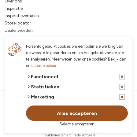
Over ons
Inspiratie
Inspiratieverhalen
Store locator
Dealer worden
Plantenbakken op functie
Forsento gebruikt cookies om een optimale werking van
de website te garanderen en om het gebruik van de site
Plantenbakken op poten
te analyseren. Meer weten over onze cookies? Bekijk dan
Plantenbakken op wielen
ons
cookie beleid
.
Plantenbakken zonder bodem
Functioneel
Plantenbak als afscheiding
Statistieken
Marketing
© 2026 Forsento
algemene voorwaarden
privacy verklaring
Alles accepteren
cookies
Selectie accepteren
© 2026 Forsento
Website ontwikkeld door Lined
en volledig geïntegreerd met
Troublefree Smart Trade software