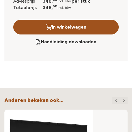
348,
Adviesprijs
per stuk
incl. btw.
50
348,
Totaalprijs
incl. btw.
In winkelwagen
Handleiding downloaden
Anderen bekeken ook…