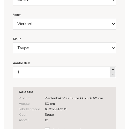
Vorm
Belangrijkste eigenschappen:
Flexibel samen te stellen uit vlakke panelen, eenvoudig
te monteren
Zachte taupekleur met tijdloze, natuurlijke uitstraling
Kleur
Gepoedercoat staal, duurzaam, kleurvast en
krasbestendig bij normaal gebruik
Bestand tegen UV-licht, vocht en
Aantal stuk
temperatuurverschillen
Een aantal maten is verkrijgbaar met bodem, pootjes
of wielen
Selectie
Product
Plantenbak Vlak Taupe 60x60x60 cm
Hoogte
60 cm
Fabrikantcode
100129-P2111
Kleur
Taupe
Aantal
1x