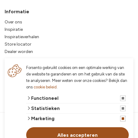
Informatie
Over ons
Inspiratie
Inspiratieverhalen
Store locator
Dealer worden
Plantenbakken op functie
Forsento gebruikt cookies om een optimale werking van
de website te garanderen en om het gebruik van de site
Plantenbakken op poten
te analyseren. Meer weten over onze cookies? Bekijk dan
Plantenbakken op wielen
ons
cookie beleid
.
Plantenbakken zonder bodem
Functioneel
Plantenbak als afscheiding
Statistieken
Marketing
© 2026 Forsento
algemene voorwaarden
privacy verklaring
Alles accepteren
cookies