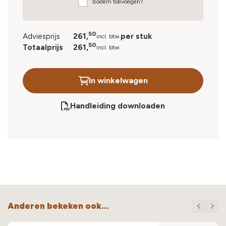
Bodem toevoegen?
50
261,
Adviesprijs
per stuk
incl. btw.
50
261,
Totaalprijs
incl. btw.
In winkelwagen
Handleiding downloaden
Anderen bekeken ook…